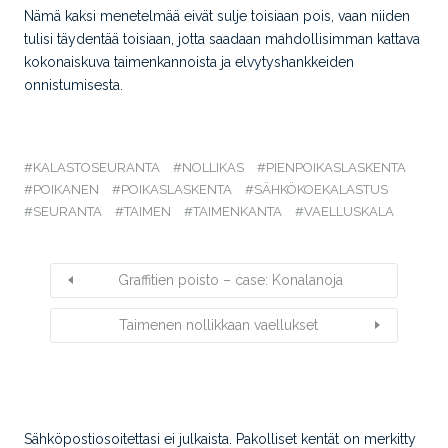
Nämä kaksi menetelmää eivät sulje toisiaan pois, vaan niiden
tulisi täydentää toisiaan, jotta saadaan mahdollisimman kattava
kokonaiskuva taimenkannoista ja elvytyshankkeiden
onnistumisesta.
KALASTOSEURANTA
NOLLIKAS
PIENPOIKASLASKENTA
POIKANEN
POIKASLASKENTA
SÄHKÖKOEKALASTUS
SEURANTA
TAIMEN
TAIMENKANTA
VAELLUSKALA
Graffitien poisto – case: Konalanoja
Taimenen nollikkaan vaellukset
Sähköpostiosoitettasi ei julkaista.
Pakolliset kentät on merkitty