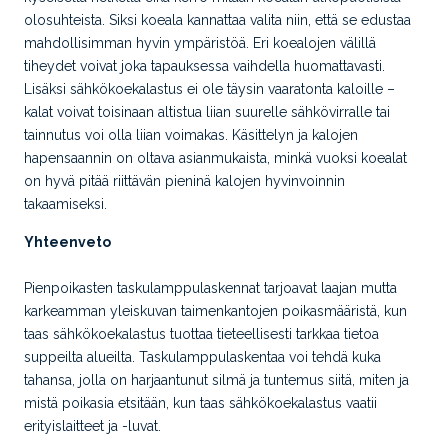
olosuhteista. Siksi koeala kannattaa valita niin, että se edustaa
mahdollisimman hyvin ympäristöä. Eri koealojen välillä
tiheydet voivat joka tapauksessa vaihdella huomattavasti.
Lisäksi sähkökoekalastus ei ole täysin vaaratonta kaloille –
kalat voivat toisinaan altistua liian suurelle sähkövirralle tai
tainnutus voi olla liian voimakas. Käsittelyn ja kalojen
hapensaannin on oltava asianmukaista, minkä vuoksi koealat
on hyvä pitää riittävän pieninä kalojen hyvinvoinnin
takaamiseksi.
Yhteenveto
Pienpoikasten taskulamppulaskennat tarjoavat laajan mutta
karkeamman yleiskuvan taimenkantojen poikasmääristä, kun
taas sähkökoekalastus tuottaa tieteellisesti tarkkaa tietoa
suppeilta alueilta. Taskulamppulaskentaa voi tehdä kuka
tahansa, jolla on harjaantunut silmä ja tuntemus siitä, miten ja
mistä poikasia etsitään, kun taas sähkökoekalastus vaatii
erityislaitteet ja -luvat.