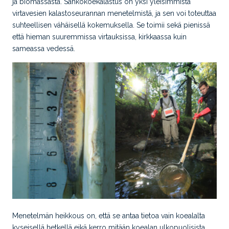
ja biomassasta. Sähkökoekalastus on yksi yleisimmistä
virtavesien kalastoseurannan menetelmistä, ja sen voi toteuttaa
suhteellisen vähäisellä kokemuksella. Se toimii sekä pienissä
että hieman suuremmissa virtauksissa, kirkkaassa kuin
sameassa vedessä.
Menetelmän heikkous on, että se antaa tietoa vain koealalta
kyseisellä hetkellä eikä kerro mitään koealan ulkopuolisista