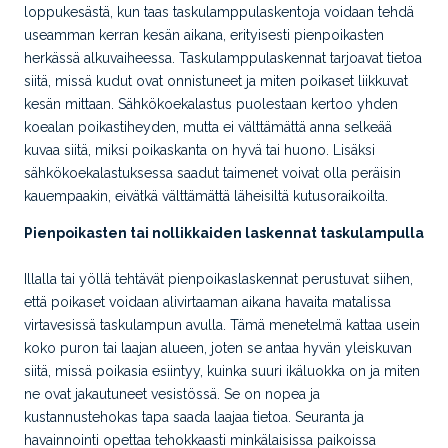
loppukesästä, kun taas taskulamppulaskentoja voidaan tehdä
useamman kerran kesän aikana, erityisesti pienpoikasten
herkässä alkuvaiheessa. Taskulamppulaskennat tarjoavat tietoa
siitä, missä kudut ovat onnistuneet ja miten poikaset liikkuvat
kesän mittaan. Sähkökoekalastus puolestaan kertoo yhden
koealan poikastiheyden, mutta ei välttämättä anna selkeää
kuvaa siitä, miksi poikaskanta on hyvä tai huono. Lisäksi
sähkökoekalastuksessa saadut taimenet voivat olla peräisin
kauempaakin, eivätkä välttämättä läheisiltä kutusoraikoilta.
Pienpoikasten tai nollikkaiden laskennat taskulampulla
Illalla tai yöllä tehtävät pienpoikaslaskennat perustuvat siihen,
että poikaset voidaan alivirtaaman aikana havaita matalissa
virtavesissä taskulampun avulla. Tämä menetelmä kattaa usein
koko puron tai laajan alueen, joten se antaa hyvän yleiskuvan
siitä, missä poikasia esiintyy, kuinka suuri ikäluokka on ja miten
ne ovat jakautuneet vesistössä. Se on nopea ja
kustannustehokas tapa saada laajaa tietoa. Seuranta ja
havainnointi opettaa tehokkaasti minkälaisissa paikoissa