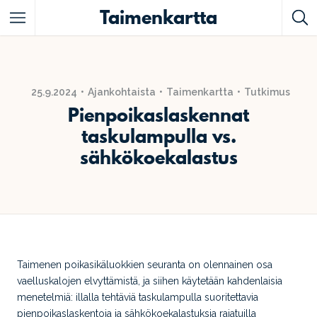
Taimenkartta
Featured Listings
25.9.2024
Ajankohtaista
Taimenkartta
Tutkimus
Pienpoikaslaskennat
taskulampulla vs.
sähkökoekalastus
Taimenen poikasikäluokkien seuranta on olennainen osa
vaelluskalojen elvyttämistä, ja siihen käytetään kahdenlaisia
menetelmiä: illalla tehtäviä taskulampulla suoritettavia
pienpoikaslaskentoja ja sähkökoekalastuksia rajatuilla