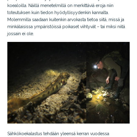
koealoilla. Näillä menetelmillä on merkittäviä eroja niin
toteutuksen kuin tiedon hyödyllisyydenkin kannalta.
Molemmilla saadaan kuitenkin arvokasta tietoa siitä, missä ja
minkälaisissa ympäristöissä poikaset viihtyvät – tai miksi niitä
jossain ei ole.
Sähkökoekalastus tehdään yleensä kerran vuodessa