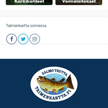
Kärkikohteet
Voimalaitokset
Taimenkartta somessa