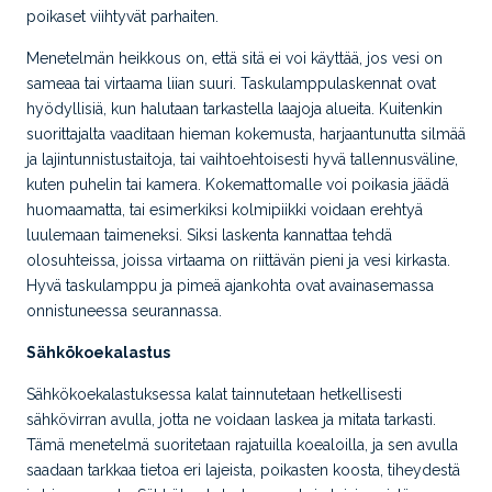
poikaset viihtyvät parhaiten.
Menetelmän heikkous on, että sitä ei voi käyttää, jos vesi on
sameaa tai virtaama liian suuri. Taskulamppulaskennat ovat
hyödyllisiä, kun halutaan tarkastella laajoja alueita. Kuitenkin
suorittajalta vaaditaan hieman kokemusta, harjaantunutta silmää
ja lajintunnistustaitoja, tai vaihtoehtoisesti hyvä tallennusväline,
kuten puhelin tai kamera. Kokemattomalle voi poikasia jäädä
huomaamatta, tai esimerkiksi kolmipiikki voidaan erehtyä
luulemaan taimeneksi. Siksi laskenta kannattaa tehdä
olosuhteissa, joissa virtaama on riittävän pieni ja vesi kirkasta.
Hyvä taskulamppu ja pimeä ajankohta ovat avainasemassa
onnistuneessa seurannassa.
Sähkökoekalastus
Sähkökoekalastuksessa kalat tainnutetaan hetkellisesti
sähkövirran avulla, jotta ne voidaan laskea ja mitata tarkasti.
Tämä menetelmä suoritetaan rajatuilla koealoilla, ja sen avulla
saadaan tarkkaa tietoa eri lajeista, poikasten koosta, tiheydestä