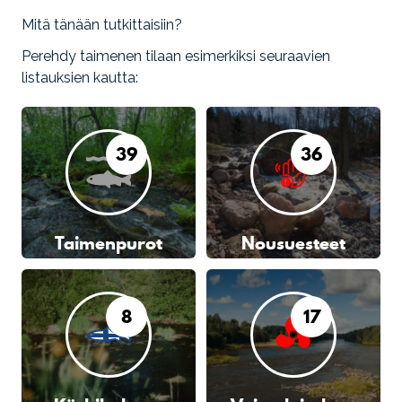
Mitä tänään tutkittaisiin?
Perehdy taimenen tilaan esimerkiksi seuraavien
listauksien kautta:
39
36
Taimenpurot
Nousuesteet
8
17